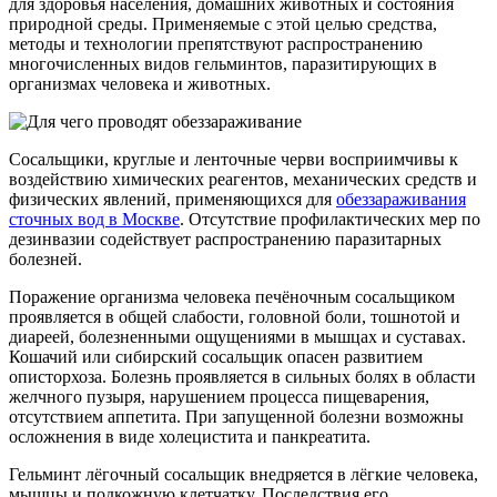
для здоровья населения, домашних животных и состояния
природной среды. Применяемые с этой целью средства,
методы и технологии препятствуют распространению
многочисленных видов гельминтов, паразитирующих в
организмах человека и животных.
Сосальщики, круглые и ленточные черви восприимчивы к
воздействию химических реагентов, механических средств и
физических явлений, применяющихся для
обеззараживания
сточных вод в Москве
. Отсутствие профилактических мер по
дезинвазии содействует распространению паразитарных
болезней.
Поражение организма человека печёночным сосальщиком
проявляется в общей слабости, головной боли, тошнотой и
диареей, болезненными ощущениями в мышцах и суставах.
Кошачий или сибирский сосальщик опасен развитием
описторхоза. Болезнь проявляется в сильных болях в области
желчного пузыря, нарушением процесса пищеварения,
отсутствием аппетита. При запущенной болезни возможны
осложнения в виде холецистита и панкреатита.
Гельминт лёгочный сосальщик внедряется в лёгкие человека,
мышцы и подкожную клетчатку. Последствия его