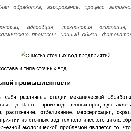
ная обработка, аэрирование, процесс активн
ологии, адсорбция, технология окисления,
охимические процессы, ионный обмен, фотоката
остава и типа сточных вод.
льной промышленности
в себя различные стадии механической обработк
жды и т. д. Частью производственных процедур также
а, растяжение, отбеливание, мерсеризация, окра
оприятий из сточных вод технологического цикла сб
рьезной экологической проблемой является то, чт