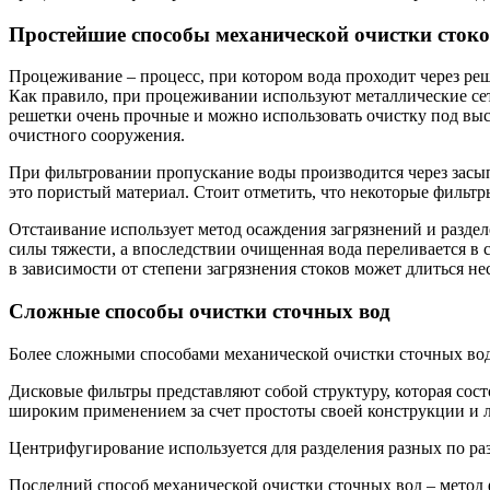
Простейшие способы механической очистки сток
Процеживание
– процесс, при котором вода проходит через ре
Как правило, при процеживании используют металлические сет
решетки очень прочные и можно использовать очистку под выс
очистного сооружения.
При фильтровании
пропускание воды производится через засып
это пористый материал. Стоит отметить, что некоторые фильтр
Отстаивание
использует метод осаждения загрязнений и разде
силы тяжести, а впоследствии очищенная вода переливается в 
в зависимости от степени загрязнения стоков может длиться не
Сложные способы очистки сточных вод
Более сложными способами механической очистки сточных вод
Дисковые фильтры
представляют собой структуру, которая сос
широким применением за счет простоты своей конструкции и 
Центрифугирование
используется для разделения разных по ра
Последний способ механической очистки сточных вод –
метод