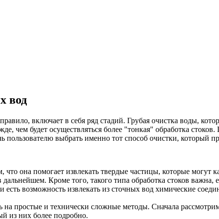
х вод
правило, включает в себя ряд стадий. Грубая очистка воды, кот
де, чем будет осуществляться более "тонкая" обработка стоков.
чь пользователю выбрать именно тот способ очистки, который пр
, что она помогает извлекать твердые частицы, которые могут к
 в дальнейшем. Кроме того, такого типа обработка стоков важна,
тки есть возможность извлекать из сточных вод химические соед
на простые и технически сложные методы. Сначала рассмотрим 
й из них более подробно.