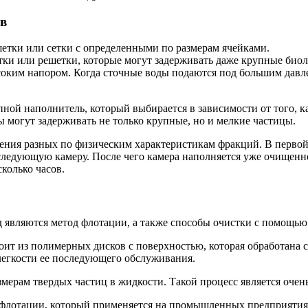
ов
шетки или сетки с определенными по размерам ячейками.
ки или решетки, которые могут задерживать даже крупные биол
оким напором. Когда сточные воды подаются под большим давле
ной наполнитель, который выбирается в зависимости от того, к
ы могут задерживать не только крупные, но и мелкие частицы.
ления разных по физическим характеристикам фракций. В первой
следующую камеру. После чего камера наполняется уже очищенно
сколько часов.
 являются метод флотации, а также способы очистки с помощью
тоит из полимерных дисков с поверхностью, которая обработана 
легкости ее последующего обслуживания.
змерам твердых частиц в жидкости. Такой процесс является оче
 флотации
, который применяется на промышленных предприятиях 